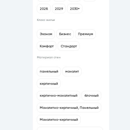
2028
2029
2030+
Класс жилья
Эконом
Бизнес
Премиум
Комфорт
Стандарт
Материал стен
панельный
монолит
кирпичный
кирпично-монолитный
блочный
Монолитно-кирпичный, Панельный
Монолитно-кирпичный