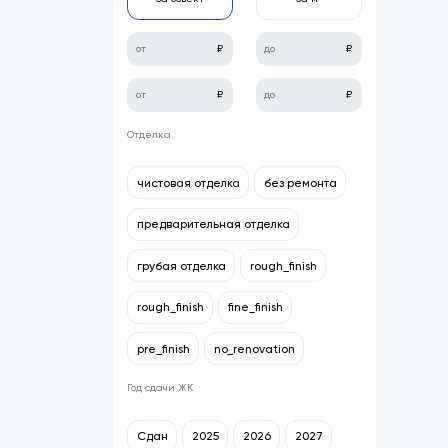
Отделка
чистовая отделка
без ремонта
предварительная отделка
грубая отделка
rough_finish
rough_finish
fine_finish
pre_finish
no_renovation
Год сдачи ЖК
Сдан
2025
2026
2027