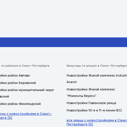
 по районам в Санкт-Петербурге
Квартиры по улицам в Санкт-Петербург
ойки район Автово
Новостройки Жилой комплекс Industr
Avenir
ойки район Кировский
Новостройки Жилой комплекс
ойки район муниципальный округ
"Моменты.Repino"
вский
Новостройки Гаванская улица
ойки район Финляндский
Новостройки 10-я и 11-я линии В.О.
оны с новостройками в Санкт-
рге (0)
все улицы с новостройками в Санк
Петербурге (0)