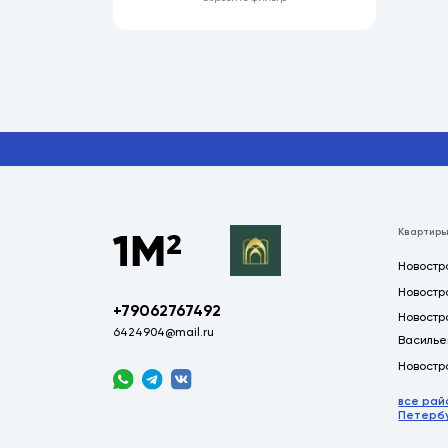
Квартиры
Новостр
Новостр
+79062767492
Новостр
6424904@mail.ru
Василье
Новостр
все рай
Петербу