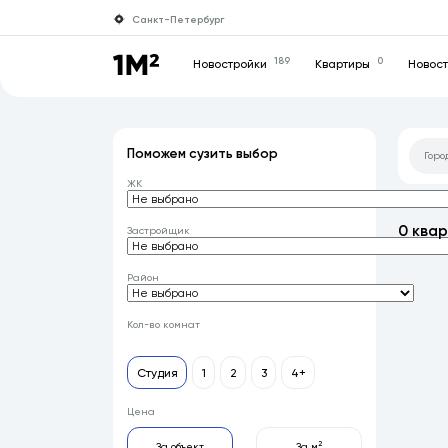
Санкт-Петербург
189
0
Новостройки
Квартиры
Новос
Поможем сузить выбор
ЖК
0 ква
Застройщик
Район
Кол-во комнат
Студия
1
2
3
4+
Цена
2
За объект
За м